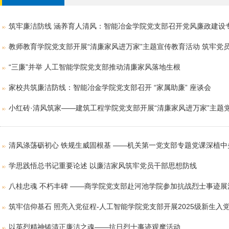
筑牢廉洁防线 涵养育人清风：智能冶金学院党支部召开党风廉政建设
教师教育学院党支部开展“清廉家风进万家”主题宣传教育活动 筑牢党
“三廉”并举 人工智能学院党支部推动清廉家风落地生根
家校共筑廉洁防线：智能冶金学院党支部召开 “家属助廉” 座谈会
小红砖·清风筑家——建筑工程学院党支部开展“清廉家风进万家”主题
清风涤荡砺初心 铁规生威固根基 ——机关第一党支部专题党课深植中央
学思践悟总书记重要论述 以廉洁家风筑牢党员干部思想防线
八桂忠魂 不朽丰碑 ——商学院党支部赴河池学院参加抗战烈士事迹展
筑牢信仰基石 照亮入党征程-人工智能学院党支部开展2025级新生入
以英烈精神铸清正廉洁之魂——抗日烈士事迹观摩活动