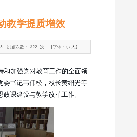
动教学提质增效
03
浏览次数：
322
次
【字体：
小
大
】
持和加强党对教育工作的全面领
党委书记韦伟松，校长黄绍光等
思政课建设与教学改革工作。