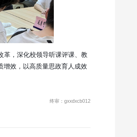
改革，
深化
校领导听课评课、教
质增效，以高质量思政育人成效
终审：gxxdxcb012