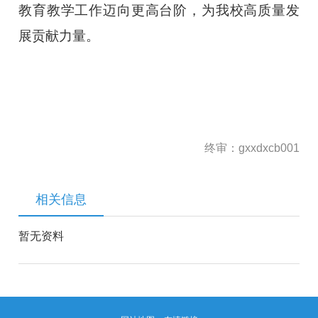
教育教学工作迈向更高台阶，为我校高质量发
展贡献力量。
终审：gxxdxcb001
相关信息
暂无资料