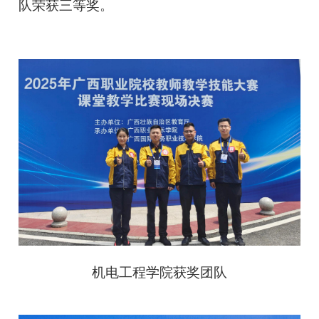
队荣获三等奖。
机电工程学院获奖团队