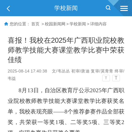
学校新闻
您的位置：
首页
>
校园新闻网
>
学校新闻
>
详细内容
喜报！我校在2025年广西职业院校教
师教学技能大赛课堂教学比赛中荣获
佳绩
2025-08-14 17:40:38
文/韦丛丛 初审/唐迪 复审/莫青青 终审/
T
韦益
T
8月13日，自治区教育厅公示2025年广西职
业院校教师教学技能大赛课堂教学比赛获奖名
单，我校表现亮眼——8个推荐参赛作品全部获
奖，共荣获一等奖1项、二等奖5项、三等奖2