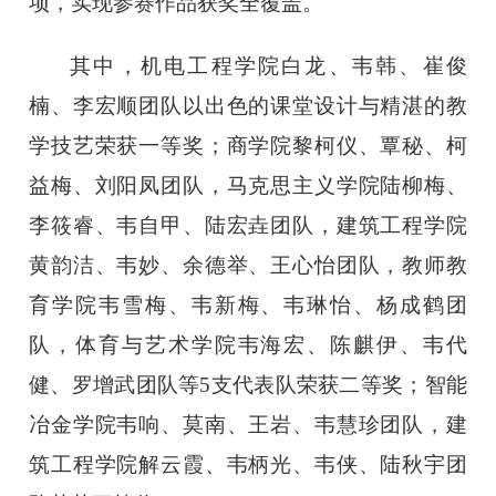
项，实现参赛作品获奖全覆盖。
其中，机电工程学院白龙、韦韩、崔俊
楠、李宏顺团队以出色的课堂设计与精湛的教
学技艺荣获一等奖；商学院黎柯仪、覃秘、柯
益梅、刘阳凤团队，马克思主义学院陆柳梅、
李筱睿、韦自甲、陆宏垚团队，建筑工程学院
黄韵洁、韦妙、余德举、王心怡团队，教师教
育学院韦雪梅、韦新梅、韦琳怡、杨成鹤团
队，体育与艺术学院韦海宏、陈麒伊、韦代
健、罗增武团队等
5支代表队荣获二等奖；智能
冶金学院韦响、莫南、王岩、韦慧珍团队，建
筑工程学院解云霞、韦柄光、韦侠、陆秋宇团