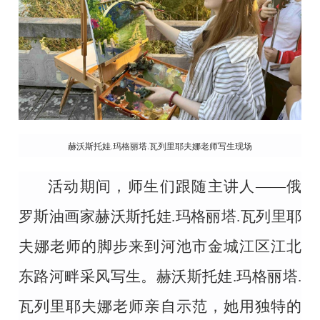
赫沃斯托娃.玛格丽塔.瓦列里耶夫娜老师写生现场
活动期间，师生们跟随主讲人
——俄
罗斯油画家赫沃斯托娃.玛格丽塔.瓦列里耶
夫娜老师的脚步来到河池市金城江区江北
东路河畔采风写生。赫沃斯托娃.玛格丽塔.
瓦列里耶夫娜老师亲自示范，她用独特的