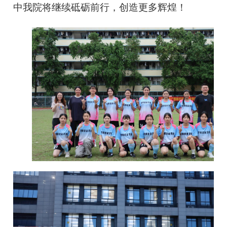
中我院将继续砥砺前行，创造更多辉煌！