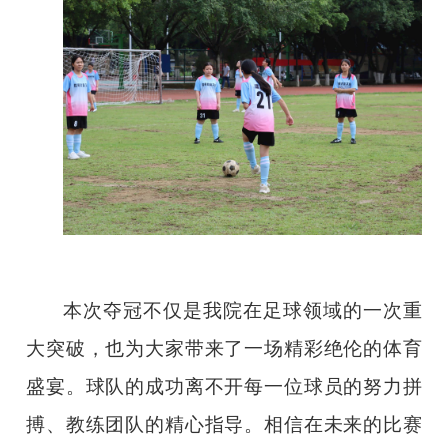
本次夺冠不仅是我院在足球领域的一次重
大突破，也为大家带来了一场精彩绝伦的体育
盛宴。球队的成功离不开每一位球员的努力拼
搏、教练团队的精心指导。相信在未来的比赛