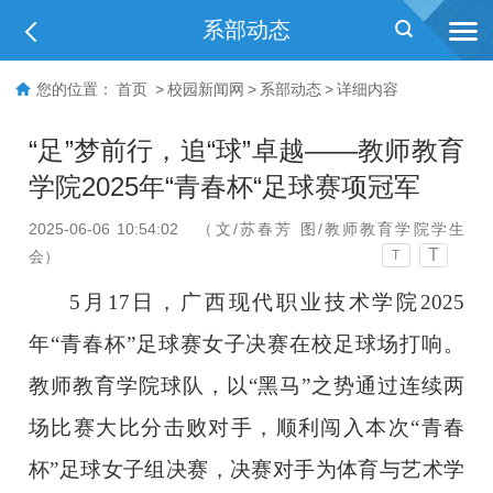
系部动态
您的位置：
首页
>
校园新闻网
>
系部动态
>
详细内容
“足”梦前行，追“球”卓越——教师教育
学院2025年“青春杯“足球赛项冠军
2025-06-06 10:54:02
（文/苏春芳 图/教师教育学院学生
T
会）
T
5月17日，广西现代职业技术学院2025
年“青春杯”足球赛女子决赛在校足球场打响。
教师教育学院球队，以“黑马”之势通过连续两
场比赛大比分击败对手，顺利闯入本次“青春
杯”足球女子组决赛，决赛对手为体育与艺术学